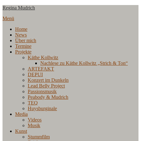
Zum
Regina Mudrich
Inhalt
Menü
springen
Home
News
Über mich
Termine
Projekte
Käthe Kollwitz
Nachlese zu Käthe Kollwitz „Strich & Ton“
ARTEFAKT
DEPUI
Konzert im Dunkeln
Lead Belly Project
Passionsmusik
Peabody & Mudrich
TEQ
Huysburginale
Media
Videos
Musik
Kunst
Stummfilm