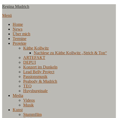
Zum
Regina Mudrich
Inhalt
Menü
springen
Home
News
Über mich
Termine
Projekte
Käthe Kollwitz
Nachlese zu Käthe Kollwitz „Strich & Ton“
ARTEFAKT
DEPUI
Konzert im Dunkeln
Lead Belly Project
Passionsmusik
Peabody & Mudrich
TEQ
Huysburginale
Media
Videos
Musik
Kunst
Stummfilm