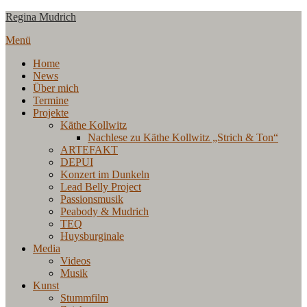
Zum
Regina Mudrich
Inhalt
Menü
springen
Home
News
Über mich
Termine
Projekte
Käthe Kollwitz
Nachlese zu Käthe Kollwitz „Strich & Ton“
ARTEFAKT
DEPUI
Konzert im Dunkeln
Lead Belly Project
Passionsmusik
Peabody & Mudrich
TEQ
Huysburginale
Media
Videos
Musik
Kunst
Stummfilm